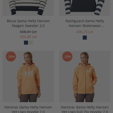
Bluza dama Helly Hansen
Rashguard dama Helly
Skagen Sweater 2.0
Hansen Waterwear
Rashguard
508,41 Lei
406,72 Lei
355,89 Lei
-20%
-20%
Hanorac dama Helly Hansen
Hanorac dama Helly Hansen
HH Logo Hoodie 2.0
HH Logo Full Zip Hoodie 2.0