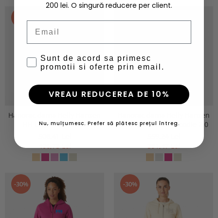
200 lei. O singură reducere per client.
-20%
-30%
Email
Sunt de acord sa primesc
promotii si oferte prin email.
VREAU REDUCEREA DE 10%
Hanorac dama Helly Hansen
Hanorac dama Helly Hansen
Nu, mulțumesc. Prefer să plătesc prețul întreg.
HH Logo Hoodie 2.0
HH Logo Full Zip Hoodie 2.0
508,41 Lei
559,24 Lei
406,73 Lei
391,47 Lei
-30%
-30%