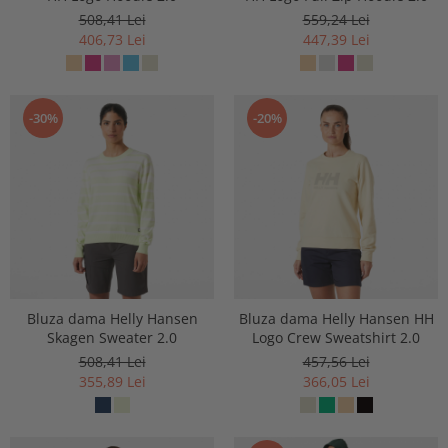
508,41 Lei
559,24 Lei
406,73 Lei
447,39 Lei
-30%
-20%
Bluza dama Helly Hansen
Bluza dama Helly Hansen HH
Skagen Sweater 2.0
Logo Crew Sweatshirt 2.0
508,41 Lei
457,56 Lei
355,89 Lei
366,05 Lei