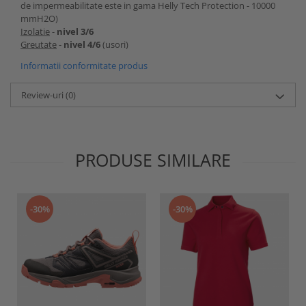
de impermeabilitate este in gama Helly Tech Protection - 10000
mmH2O)
Izolatie
-
nivel 3/6
Greutate
-
nivel 4/6
(usori)
Informatii conformitate produs
Review-uri
(0)
PRODUSE SIMILARE
-30%
-30%