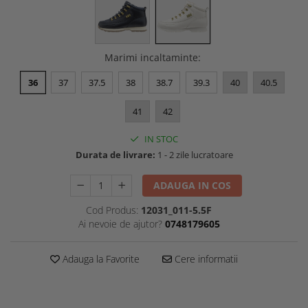
Marimi incaltaminte
:
36
37
37.5
38
38.7
39.3
40
40.5
41
42
IN STOC
Durata de livrare:
1 - 2 zile lucratoare
ADAUGA IN COS
Cod Produs:
12031_011-5.5F
Ai nevoie de ajutor?
0748179605
Adauga la Favorite
Cere informatii