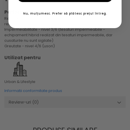
Tratament DWR fara PFC (compusi perfluorinati).
Performanta
Nu, mulțumesc. Prefer să plătesc prețul întreg.
Rezistenta la vant - nivel 4/6 (usor rezistent la vant - 13-30 CFM
respirabilitate si rezistenta la vant pentru utilizare la drumetii)
Impermeabilitate - nivel 3/6 (tesaturi impermeabile -
echipament hibrid realizat din tesaturi impermeabile, dar
cusaturile nu sunt sigilate)
Greutate - nivel 4/6 (usori)
Utilizat pentru
Urban & Lifestyle
Informatii conformitate produs
Review-uri
(0)