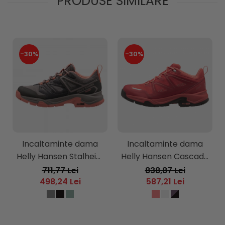
PRODUSE SIMILARE
-30%
-30%
Incaltaminte dama
Incaltaminte dama
Helly Hansen Stalheim
Helly Hansen Cascade
HT
Low HT
711,77 Lei
838,87 Lei
498,24 Lei
587,21 Lei