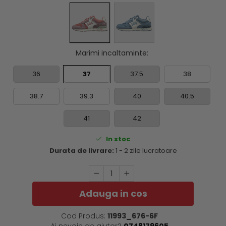
Marimi incaltaminte
:
36
37
37.5
38
38.7
39.3
40
40.5
41
42
In stoc
Durata de livrare:
1 - 2 zile lucratoare
Adauga in cos
Cod Produs:
11993_676-6F
Ai nevoie de ajutor?
0748179605