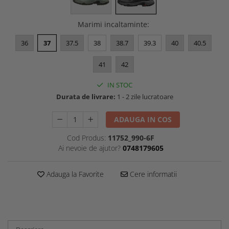
Marimi incaltaminte
:
36
37
37.5
38
38.7
39.3
40
40.5
41
42
IN STOC
Durata de livrare:
1 - 2 zile lucratoare
ADAUGA IN COS
Cod Produs:
11752_990-6F
Ai nevoie de ajutor?
0748179605
Adauga la Favorite
Cere informatii