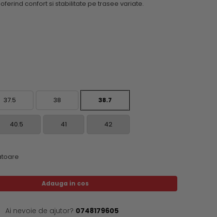
oferind confort si stabilitate pe trasee variate.
37.5
38
38.7
40.5
41
42
ratoare
Adauga in cos
Ai nevoie de ajutor?
0748179605