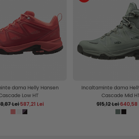
minte dama Helly Hansen
Incaltaminte dama Hel
Cascade Low HT
Cascade Mid H
8,87 Lei
587,21 Lei
915,12 Lei
640,58 