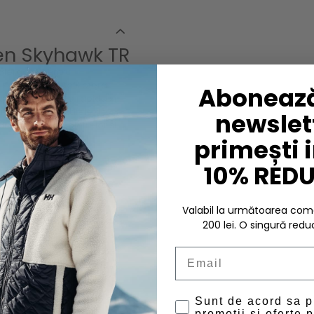
en Skyhawk TR
alergare pentru
si elastic, pantofii ofera
Abonează
ntofii cu uscare rapida si
protectie. Materialele de
newslett
area impotriva pietrelor si
primești 
10% RED
Valabil la următoarea c
200 lei. O singură redu
Email
Sunt de acord sa 
promotii si oferte p