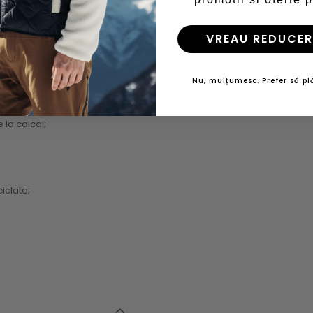
VREAU REDUCER
Nu, mulțumesc. Prefer să plă
 la calcai;
iclate;