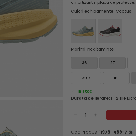
amortizant si placa de protectie, 
Culori echipamente
: Cactus
Marimi incaltaminte
:
36
37
39.3
40
In stoc
Durata de livrare:
1 - 2 zile luc
Cod Produs:
11979_489-7.5F