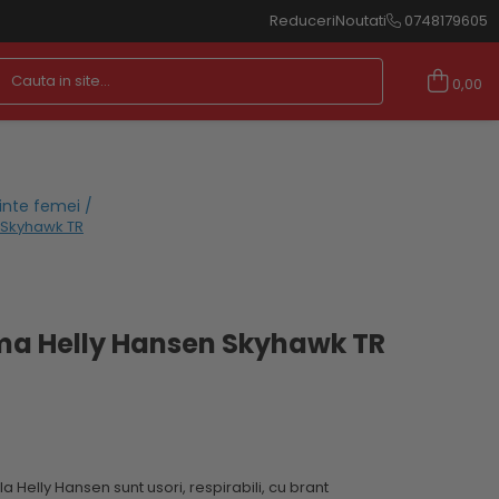
Reduceri
Noutati
0748179605
0,00
inte femei /
 Skyhawk TR
ma Helly Hansen Skyhawk TR
 Helly Hansen sunt usori, respirabili, cu brant