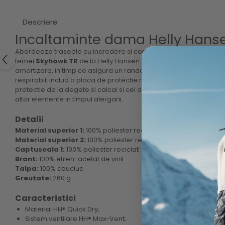
Descriere
Incaltaminte dama Helly Hans
Abordeaza traseele cu incredere si confort alegand pantofi de 
femei
Skyhawk TR
de la Helly Hansen. Datorita noului brant usor 
amortizare, in timp ce asigura un randament energetic ridicat. Pa
respirabili includ o placa de protectie noua pentru stabilitate si 
protectie de la degete si calcai si cel de pe limba ajuta la protej
altor elemente in timpul alergarii.
Detalii
Material superior 1:
100% poliester reciclat
Material superior 2:
100% poliester reciclat
Captuseala 1:
100% poliester reciclat
Brant:
100% etilen-acetat de vinil
Talpa:
100% cauciuc
Greutate:
260 g
Caracteristici
Material HH® Quick Dry;
Sistem ventilare HH® Max-Vent;