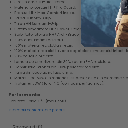
Strat intarire HH® Lite-Frame;
Material protectie HH® Pro Guard;
Branturi HH® Max-Comfort Insole;
Talpa HH® Max-Grip;
Talpa HH Surround-Grip;
Sistem amortizare HH® Power-Stride;
Stabilitate laterala HH® Arch-Brace;
100% captuseala reciclata;
100% material reciclat la sireturi;
100% material reciclat la zona degetelor si materialul intarit de
30% cauciuc reciclat;
Lamela de amortizare din 30% spuma EVA reciclata;
Constructie Strobel din 100% poliester reciclat;
Talpa din cauciuc nu lasa urme;
Mai mult de 60% din materialul superior este din elemente rec
Tratament DWR fara PFC (compusi perfluorinati).
Performanta
Greutate - nivel 5/6 (mai usori)
Informatii conformitate produs
Review-uri
(0)