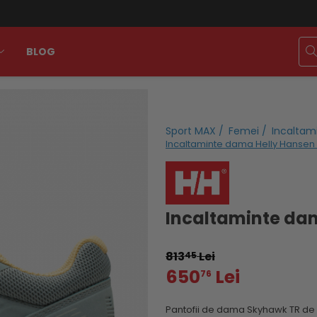
BLOG
Sport MAX /
Femei /
Incaltam
Incaltaminte dama Helly Hansen
Incaltaminte da
813
Lei
45
650
Lei
76
Pantofii de dama Skyhawk TR de la