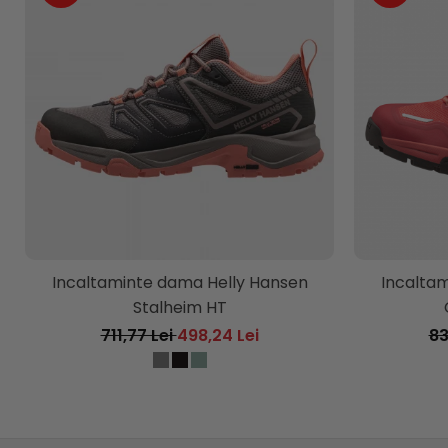
Incaltaminte dama Helly Hansen
Incalta
Stalheim HT
711,77 Lei
498,24 Lei
83