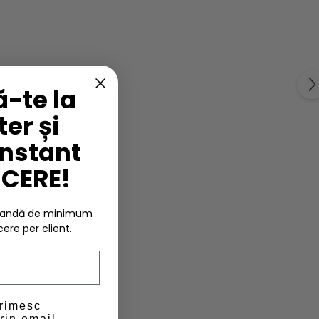
-te la
er și
instant
UCERE!
omandă de minimum
cere per client.
primesc
rin email.