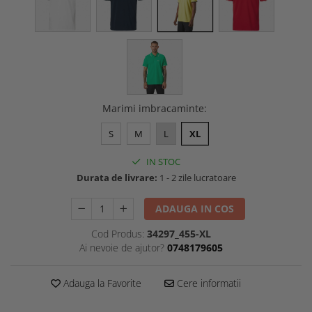
Marimi imbracaminte
:
S
M
L
XL
IN STOC
Durata de livrare:
1 - 2 zile lucratoare
ADAUGA IN COS
Cod Produs:
34297_455-XL
Ai nevoie de ajutor?
0748179605
Adauga la Favorite
Cere informatii