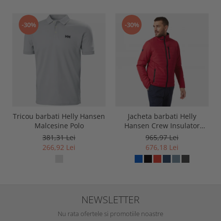
-30%
-30%
Tricou barbati Helly Hansen
Jacheta barbati Helly
Malcesine Polo
Hansen Crew Insulator
Jacket 2.0
381,31 Lei
965,97 Lei
266,92 Lei
676,18 Lei
NEWSLETTER
Nu rata ofertele si promotiile noastre