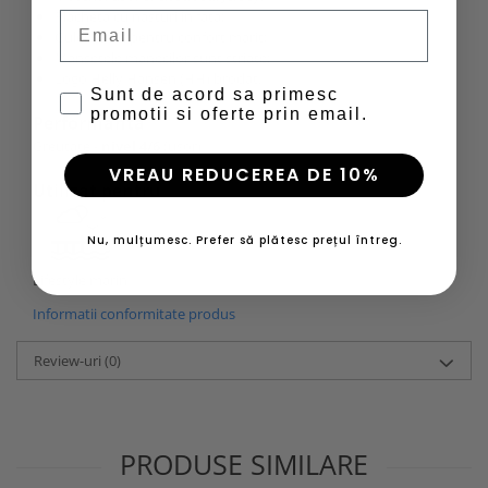
Placheta cu nasturi in fata;
Email
Guler striat pentru confort marit;
Mansetele manecilor sunt striate;
Logo Helly Hansen (HH) brodat.
Sunt de acord sa primesc
promotii si oferte prin email.
Performanta
Greutate -
nivel 4/6
(usor)
VREAU REDUCEREA DE 10%
Utilizat pentru
Nu, mulțumesc. Prefer să plătesc prețul întreg.
Lifestyle marin
Informatii conformitate produs
Review-uri
(0)
PRODUSE SIMILARE