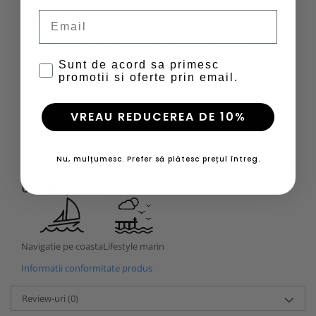
Guler striat pentru confort marit;
Email
Produs aprobat bluesign®;
Logo Helly Hansen (HH) brodat;
Este dotat cu protectie impotriva razelor UV (UPF 50+).
Sunt de acord sa primesc
Performanta
promotii si oferte prin email.
Impermeabilitate -
nivel 1/6
(uscare rapida - materialul nu are
membrana impermeabila sau tratata DWR)
VREAU REDUCEREA DE 10%
Respirabilitate -
nivel 4/6
(respirabil - Intervalul de respirabilitate
este intervalul Helly Tech Protection - 10000 g/mp/zi)
Greutate -
nivel 4/6
(usor)
Nu, mulțumesc. Prefer să plătesc prețul întreg.
Utilizat pentru
Lifestyle marin
Navigatie pe coasta
Informatii conformitate produs
Review-uri
(0)