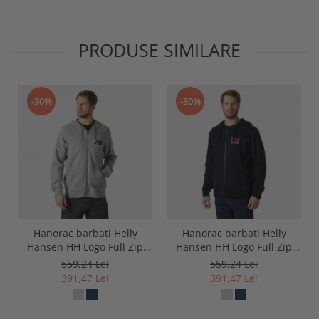
PRODUSE SIMILARE
-30%
-30%
Hanorac barbati Helly
Hanorac barbati Helly
Hansen HH Logo Full Zip
Hansen HH Logo Full Zip
Hoodie 2.0
Hoodie 2.0
559,24 Lei
559,24 Lei
391,47 Lei
391,47 Lei