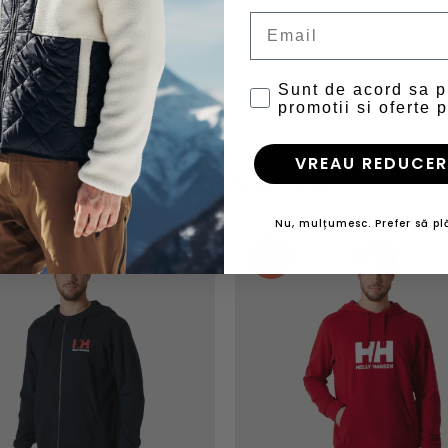
Email
tenta la uzura fizica si spalare)
Sunt de acord sa 
promotii si oferte p
VREAU REDUCER
PRODUSE SIMILARE
Nu, mulțumesc. Prefer să plă
-30%