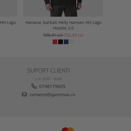
 HH Logo
Hanorac barbati Helly Hansen HH Logo
Hanorac b
Hoodie 2.0
508,41 Lei
355,89 Lei
5
SUPORT CLIENTI
L-V, 8:00 - 16:00
0748179605
comenzi@sportmax.ro