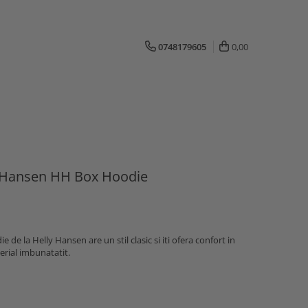
0748179605
0,00
y Hansen HH Box Hoodie
e la Helly Hansen are un stil clasic si iti ofera confort in
terial imbunatatit.