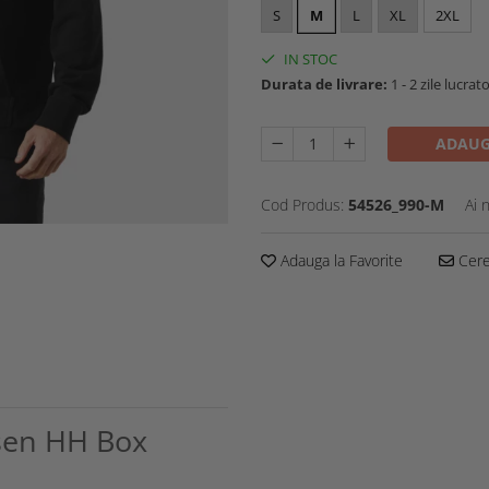
S
M
L
XL
2XL
IN STOC
Durata de livrare:
1 - 2 zile lucrat
ADAUG
Cod Produs:
54526_990-M
Ai 
Adauga la Favorite
Cere 
sen HH Box