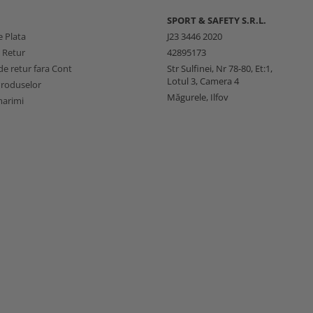
SPORT & SAFETY S.R.L.
 Plata
J23 3446 2020
e Retur
42895173
e retur fara Cont
Str Sulfinei, Nr 78-80, Et:1,
Lotul 3, Camera 4
Produselor
Măgurele, Ilfov
marimi