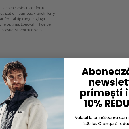
 Hansen clasic cu confortul
 realizat din bumbac French Terry
ar frontal tip cangur, gluga
rivire optima. Logo-ul HH de pe
te casual si pentru diverse
Abonează
dos. Culorile deschise pot pierde
newslett
primești 
10% RED
Valabil la următoarea c
200 lei. O singură redu