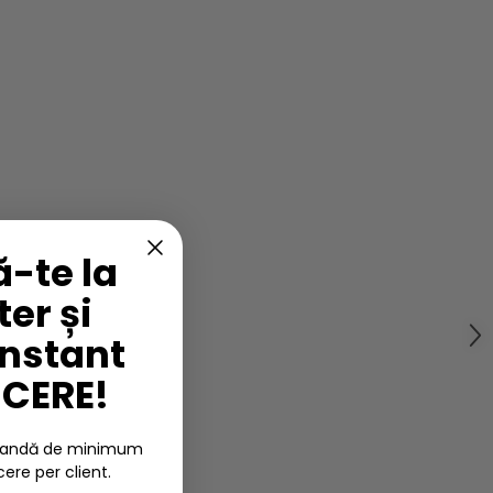
-te la
er și
instant
UCERE!
omandă de minimum
cere per client.