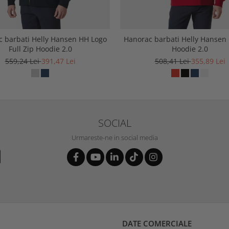
 barbati Helly Hansen HH Logo
Hanorac barbati Helly Hansen
Full Zip Hoodie 2.0
Hoodie 2.0
559,24 Lei
391,47 Lei
508,41 Lei
355,89 Lei
SOCIAL
Urmareste-ne in social media
DATE COMERCIALE