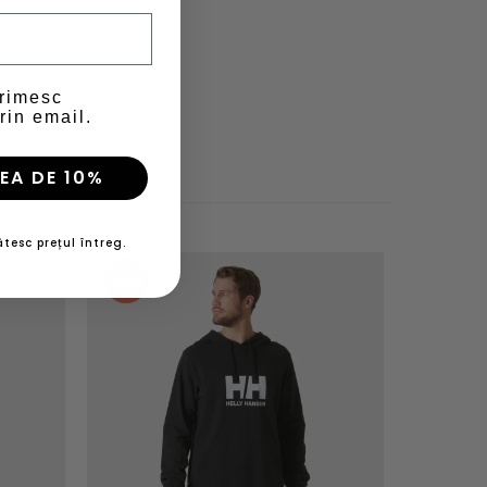
primesc
rin email.
EA DE 10%
tesc prețul întreg.
-30%
-30%