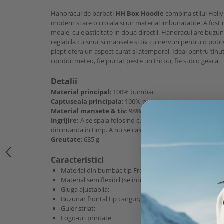
Hanoracul de barbati
HH Box Hoodie
combina stilul Helly
modern si are o croiala si un material imbunatatite. A fost
moale, cu elasticitate in doua directii. Hanoracul are buzun
reglabila cu snur si mansete si tiv cu nervuri pentru o pot
piept ofera un aspect curat si atemporal. Ideal pentru tinu
conditii meteo, fie purtat peste un tricou, fie sub o geaca.
Detalii
Material principal:
100% bumbac
Captuseala principala
: 100% bumbac
Material mansete & tiv
: 98% bumbac, 2% elastan
Ingrijire:
A se spala folosind culori similare. A se spala pe 
din nuanta in timp. A nu se calca pe print.
Greutate
: 635 g
Caracteristici
Material din bumbac tip French Terry;
Material semiflexibil (se intinde in 2 directii);
Gluga ajustabila;
Buzunar frontal tip cangur;
Guler striat;
Logo-uri printate.