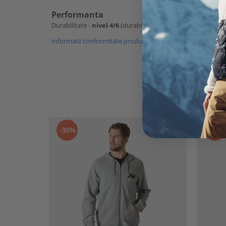
Performanta
Durabilitate -
nivel 4/6
(durabil - materialul are o buna rezis
Informatii conformitate produs
-30%
-30%