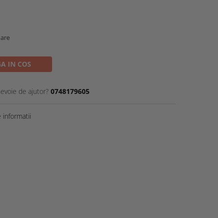
oare
A IN COS
nevoie de ajutor?
0748179605
informatii