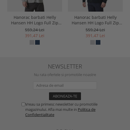
Hanorac barbati Helly
Hanorac barbati Helly
Hansen HH Logo Full Zip
Hansen HH Logo Full Zip
Hoodie 2.0
Hoodie 2.0
559,24 Lei
559,24 Lei
391,47 Lei
391,47 Lei
NEWSLETTER
Nu rata ofertele si promotiile noastre
Vreau sa primesc newsletter cu promotiile
magazinului. Afla mai multe in
Politica de
Confidentialitate